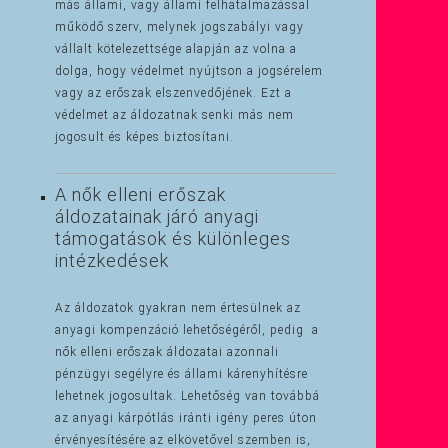
más állami, vagy állami felhatalmazással
működő szerv, melynek jogszabályi vagy
vállalt kötelezettsége alapján az volna a
dolga, hogy védelmet nyújtson a jogsérelem
vagy az erőszak elszenvedőjének. Ezt a
védelmet az áldozatnak senki más nem
jogosult és képes biztosítani.
A nők elleni erőszak
áldozatainak járó anyagi
támogatások és különleges
intézkedések
Az áldozatok gyakran nem értesülnek az
anyagi kompenzáció lehetőségéről, pedig a
nők elleni erőszak áldozatai azonnali
pénzügyi segélyre és állami kárenyhítésre
lehetnek jogosultak. Lehetőség van továbbá
az anyagi kárpótlás iránti igény peres úton
érvényesítésére az elkövetővel szemben is,