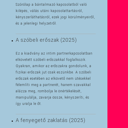
Szórólap a bántalmazó kapcsolatból való
kilépés, válás utáni kapcsolattartásról,
kényszerláthatásról, ezek jogi körülményeiről,
és a jelenlegi helyzetről.
A szóbeli erőszak (2025)
Ez a kiadvány az intim partnerkapcsolatban
elkövetett szóbeli erőszakkal foglalkozik.
Gyakran, amikor az erőszakra gondolunk, a
fizikai erőszak jut csak eszünkbe. A szóbeli
erőszak esetében az elkövető nem ütésekkel
félemlíti meg a partnerét, hanem szavakkal
alázza meg, rombolja le önértékelését,
manipulálja, zavarja össze, kényszeríti, és
így uralja le őt.
A fenyegető zaklatás (2025)