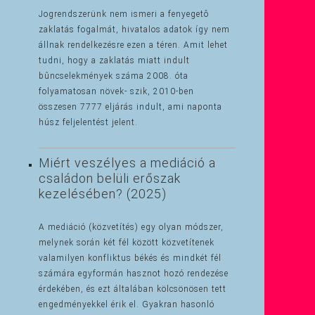
Jogrendszerünk nem ismeri a fenyegetô
zaklatás fogalmát, hivatalos adatok így nem
állnak rendelkezésre ezen a téren. Amit lehet
tudni, hogy a zaklatás miatt indult
bûncselekmények száma 2008. óta
folyamatosan növek- szik, 2010-ben
összesen 7777 eljárás indult, ami naponta
húsz feljelentést jelent.
Miért veszélyes a mediáció a
családon belüli erőszak
kezelésében? (2025)
A mediáció (közvetítés) egy olyan módszer,
melynek során két fél között közvetítenek
valamilyen konfliktus békés és mindkét fél
számára egyformán hasznot hozó rendezése
érdekében, és ezt általában kölcsönösen tett
engedményekkel érik el. Gyakran hasonló