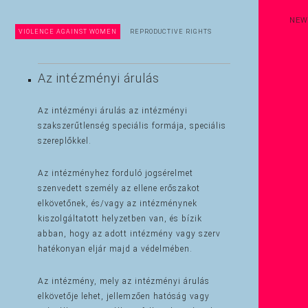
NEW
VIOLENCE AGAINST WOMEN
REPRODUCTIVE RIGHTS
Az intézményi árulás
Az intézményi árulás az intézményi
szakszerűtlenség speciális formája, speciális
szereplőkkel.
Az intézményhez forduló jogsérelmet
szenvedett személy az ellene erőszakot
elkövetőnek, és/vagy az intézménynek
kiszolgáltatott helyzetben van, és bízik
abban, hogy az adott intézmény vagy szerv
hatékonyan eljár majd a védelmében.
Az intézmény, mely az intézményi árulás
elkövetője lehet, jellemzően hatóság vagy