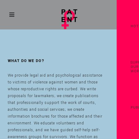
HOT
WHAT DO WE DO?
SUP
OUR
WO
We provide legal aid and psychological assistance
to victims of violence against women and those
whose reproductive rights are curbed. We write
proposals for lawmakers; we create publications
that professionally support the work of courts,
PUB
authorities and social services; we create
information brochures for those affected and their
environment. We educate volunteers and
professionals, and we have guided self-help self-
awareness groups for survivors. We function as