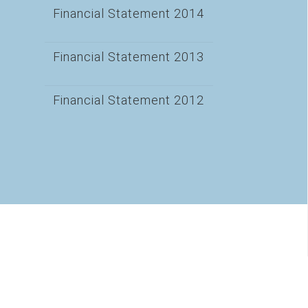
Financial Statement 2014
Financial Statement 2013
Financial Statement 2012
A sütik megkönnyítik a weblodal használatát. Szolgáltatásaink
használatával Ön engedélyezi számunkra, hogy sütiket használjunk.
RÉSZLETEK
OK